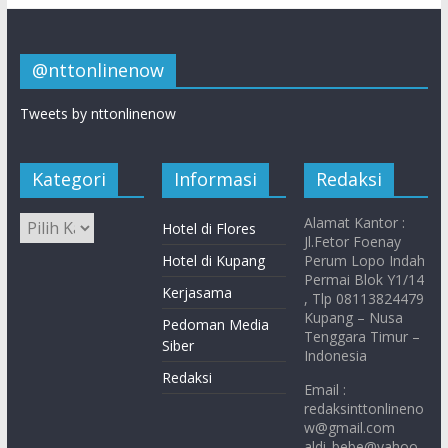
@nttonlinenow
Tweets by nttonlinenow
Kategori
Informasi
Redaksi
Alamat Kantor :
Hotel di Flores
Jl.Fetor Foenay
Hotel di Kupang
Perum Lopo Indah
Permai Blok Y1/14
Kerjasama
, Tlp 08113824479
Kupang – Nusa
Pedoman Media
Tenggara Timur –
Siber
Indonesia
Redaksi
Email :
redaksinttonlineno
w@gmail.com
aldi_bebe@yahoo.