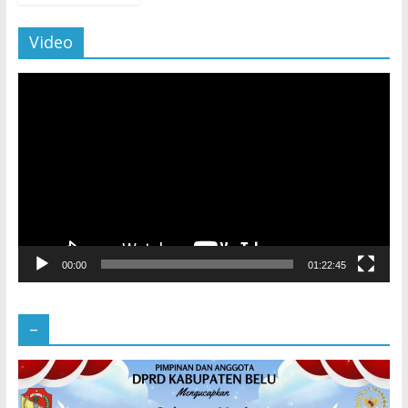
Video
Pemutar
Video
00:00
01:22:45
–