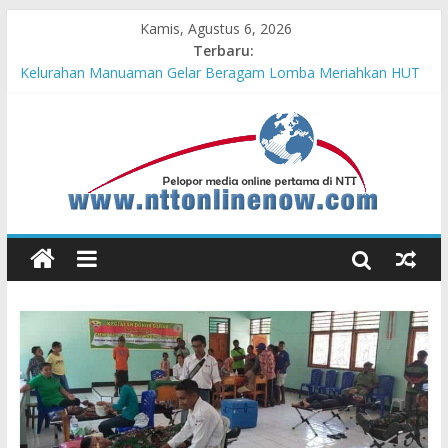
Kamis, Agustus 6, 2026
Terbaru:
Hasil KKN Kolaborasi UGM-Undana Jadi Pedoman Bangun
Desa Desa, Tak Sekadar Laporan
Kelurahan Manuaman Gelar Beragam Lomba Meriahkan HUT
ke-81 RI
Pengadaan Kapal PPA Perkuat Kemampuan Pertahanan Udara
TNI AL Hadapi Ancaman Maritim Modern
Cahaya Kemerdekaan di Nonotbatan: Listrik Masuk Desa, PLN
Edukasi Keselamatan
Honda AT Family Day Semarakkan 11 Kota di Jawa Timur