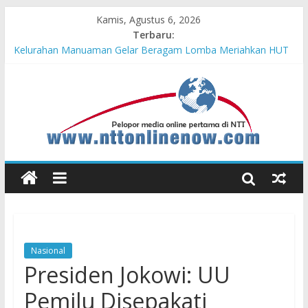
Kamis, Agustus 6, 2026
Terbaru:
Hasil KKN Kolaborasi UGM-Undana Jadi Pedoman Bangun
Desa Desa, Tak Sekadar Laporan
Kelurahan Manuaman Gelar Beragam Lomba Meriahkan HUT
ke-81 RI
Pengadaan Kapal PPA Perkuat Kemampuan Pertahanan Udara
TNI AL Hadapi Ancaman Maritim Modern
Cahaya Kemerdekaan di Nonotbatan: Listrik Masuk Desa, PLN
Edukasi Keselamatan
Honda AT Family Day Semarakkan 11 Kota di Jawa Timur
Nasional
Presiden Jokowi: UU
Pemilu Disepakati