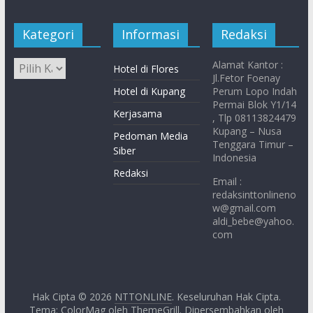
Kategori
Informasi
Redaksi
Alamat Kantor :
Hotel di Flores
Jl.Fetor Foenay
Hotel di Kupang
Perum Lopo Indah
Permai Blok Y1/14
Kerjasama
, Tlp 08113824479
Kupang – Nusa
Pedoman Media
Tenggara Timur –
Siber
Indonesia
Redaksi
Email :
redaksinttonlineno
w@gmail.com
aldi_bebe@yahoo.
com
Hak Cipta © 2026
NTTONLINE
. Keseluruhan Hak Cipta.
Tema: ColorMag oleh
ThemeGrill
. Dipersembahkan oleh