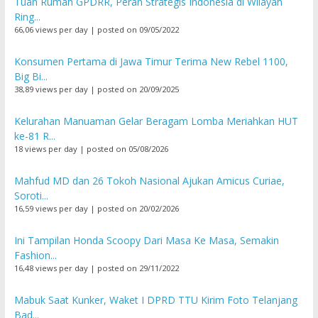
Tuan Rumah GPDRR, Peran Strategis Indonesia di Wilayah
Ring...
66,06 views per day
|
posted on 09/05/2022
Konsumen Pertama di Jawa Timur Terima New Rebel 1100,
Big Bi...
38,89 views per day
|
posted on 20/09/2025
Kelurahan Manuaman Gelar Beragam Lomba Meriahkan HUT
ke-81 R...
18 views per day
|
posted on 05/08/2026
Mahfud MD dan 26 Tokoh Nasional Ajukan Amicus Curiae,
Soroti...
16,59 views per day
|
posted on 20/02/2026
Ini Tampilan Honda Scoopy Dari Masa Ke Masa, Semakin
Fashion...
16,48 views per day
|
posted on 29/11/2022
Mabuk Saat Kunker, Waket I DPRD TTU Kirim Foto Telanjang
Bad...