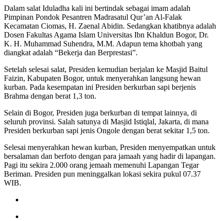
Dalam salat Iduladha kali ini bertindak sebagai imam adalah
Pimpinan Pondok Pesantren Madrasatul Qur’an Al-Falak
Kecamatan Ciomas, H. Zaenal Abidin. Sedangkan khatibnya adalah
Dosen Fakultas Agama Islam Universitas Ibn Khaldun Bogor, Dr.
K. H. Muhammad Suhendra, M.M. Adapun tema khotbah yang
diangkat adalah “Bekerja dan Berprestasi”.
Setelah selesai salat, Presiden kemudian berjalan ke Masjid Baitul
Faizin, Kabupaten Bogor, untuk menyerahkan langsung hewan
kurban. Pada kesempatan ini Presiden berkurban sapi berjenis
Brahma dengan berat 1,3 ton.
Selain di Bogor, Presiden juga berkurban di tempat lainnya, di
seluruh provinsi. Salah satunya di Masjid Istiqlal, Jakarta, di mana
Presiden berkurban sapi jenis Ongole dengan berat sekitar 1,5 ton.
Selesai menyerahkan hewan kurban, Presiden menyempatkan untuk
bersalaman dan berfoto dengan para jamaah yang hadir di lapangan.
Pagi itu sekira 2.000 orang jemaah memenuhi Lapangan Tegar
Beriman. Presiden pun meninggalkan lokasi sekira pukul 07.37
WIB.