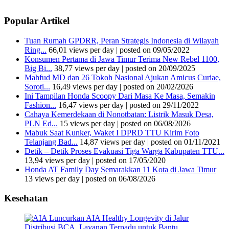
Popular Artikel
Tuan Rumah GPDRR, Peran Strategis Indonesia di Wilayah
Ring...
66,01 views per day
|
posted on 09/05/2022
Konsumen Pertama di Jawa Timur Terima New Rebel 1100,
Big Bi...
38,77 views per day
|
posted on 20/09/2025
Mahfud MD dan 26 Tokoh Nasional Ajukan Amicus Curiae,
Soroti...
16,49 views per day
|
posted on 20/02/2026
Ini Tampilan Honda Scoopy Dari Masa Ke Masa, Semakin
Fashion...
16,47 views per day
|
posted on 29/11/2022
Cahaya Kemerdekaan di Nonotbatan: Listrik Masuk Desa,
PLN Ed...
15 views per day
|
posted on 06/08/2026
Mabuk Saat Kunker, Waket I DPRD TTU Kirim Foto
Telanjang Bad...
14,87 views per day
|
posted on 01/11/2021
Detik – Detik Proses Evakuasi Tiga Warga Kabupaten TTU...
13,94 views per day
|
posted on 17/05/2020
Honda AT Family Day Semarakkan 11 Kota di Jawa Timur
13 views per day
|
posted on 06/08/2026
Kesehatan