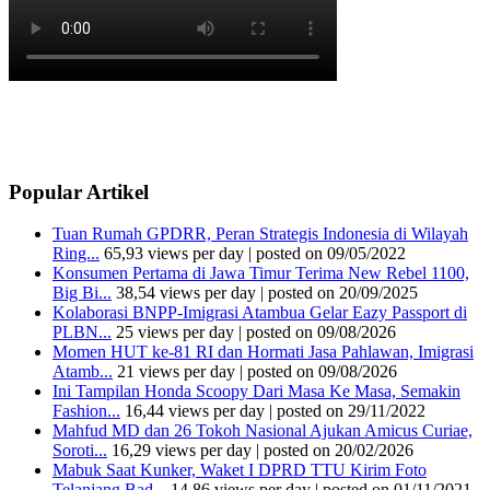
Popular Artikel
Tuan Rumah GPDRR, Peran Strategis Indonesia di Wilayah
Ring...
65,93 views per day
|
posted on 09/05/2022
Konsumen Pertama di Jawa Timur Terima New Rebel 1100,
Big Bi...
38,54 views per day
|
posted on 20/09/2025
Kolaborasi BNPP-Imigrasi Atambua Gelar Eazy Passport di
PLBN...
25 views per day
|
posted on 09/08/2026
Momen HUT ke-81 RI dan Hormati Jasa Pahlawan, Imigrasi
Atamb...
21 views per day
|
posted on 09/08/2026
Ini Tampilan Honda Scoopy Dari Masa Ke Masa, Semakin
Fashion...
16,44 views per day
|
posted on 29/11/2022
Mahfud MD dan 26 Tokoh Nasional Ajukan Amicus Curiae,
Soroti...
16,29 views per day
|
posted on 20/02/2026
Mabuk Saat Kunker, Waket I DPRD TTU Kirim Foto
Telanjang Bad...
14,86 views per day
|
posted on 01/11/2021