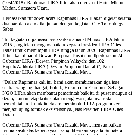
(10/4/2018). Rapimnas LIRA II ini akan digelar di Hotel Midani,
Medan, Sumatera Utara.
Berdasarkan rundown acara Rapimnas LIRA II akan digelar selama
dua hari dan akan dilanjutkan dengan kegiatan City Tour hingga
Sabtu.
“Ini kegiatan organisasi berdasarkan amanat Munas LIRA tahun
2015 yang telah mengamanatkan kepada Presiden LIRA Olies
Datau untuk memimpin LIRA hingga tahun 2020. Rapimnas LIRA
II ini akan dihadiri Dewan Pimpinan Pusat dan diperkirakan 24
Gubernur LIRA (Dewan Pimpinan Wilayah) dan 102
Bupati/Walikota LIRA (Dewan Pimpinan Daerah)”, Papar
Gubernur LIRA Sumatera Utara Rizaldi Mavi.
“Dalam Rapimnas kali ini, kami akan membicarakan tiga isue
sentral yang lagi hangat, Politik, Hukum dan Ekonomi. Sebagai
NGO LIRA akan membantu pemerintah baik itu di pusat maupun di
derah, namun tetap kritis dalam mengawasi jalannya roda
pemerintahan. Untuk itu dalam memimpin LIRA program kerja
menjadi ujung tombak eksistensinya, jelas Presiden LIRA Olies
Datau.
Gubernur LIRA Sumatera Utara Rizaldi Mavi, menyampaikan
terima kasih atas kepercayaan yang diberikan kepada Sumatera