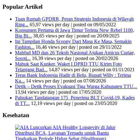
Popular Artikel
Tuan Rumah GPDRR, Peran Strategis Indonesia di Wilayah
Ring...
65,97 views per day
|
posted on 09/05/2022
Konsumen Pertama di Jawa Timur Terima New Rebel 1100,
Big Bi...
38,65 views per day
|
posted on 20/09/2025
Ini Tampilan Honda Scoopy Dari Masa Ke Masa, Semakin
Fashion...
16,46 views per day
|
posted on 29/11/2022
Mahfud MD dan 26 Tokoh Nasional Ajukan Amicus Curiae,
Soroti...
16,39 views per day
|
posted on 20/02/2026
Mabuk Saat Kunker, Waket I DPRD TTU Kirim Foto
Telanjang Bad...
14,87 views per day
|
posted on 01/11/2021
Teras Bank Indonesia Hadir di Belu, Bupati Willy : Terima
Ka...
14 views per day
|
posted on 07/08/2026
Detik – Detik Proses Evakuasi Tiga Warga Kabupaten TTU...
13,94 views per day
|
posted on 17/05/2020
Palsukan Tandatangan 175 Penerima BLT Covid-19, Kades
di TT...
12,19 views per day
|
posted on 23/05/2020
Kesehatan