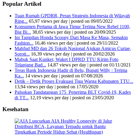
Popular Artikel
Tuan Rumah GPDRR, Peran Strategis Indonesia di Wilayah
Ring...
65,97 views per day
|
posted on 09/05/2022
Konsumen Pertama di Jawa Timur Terima New Rebel 1100,
Big Bi...
38,65 views per day
|
posted on 20/09/2025
Ini Tampilan Honda Scoopy Dari Masa Ke Masa, Semakin
Fashion...
16,46 views per day
|
posted on 29/11/2022
Mahfud MD dan 26 Tokoh Nasional Ajukan Amicus Curiae,
Soroti...
16,39 views per day
|
posted on 20/02/2026
Mabuk Saat Kunker, Waket I DPRD TTU Kirim Foto
Telanjang Bad...
14,87 views per day
|
posted on 01/11/2021
Teras Bank Indonesia Hadir di Belu, Bupati Willy : Terima
Ka...
14 views per day
|
posted on 07/08/2026
Detik – Detik Proses Evakuasi Tiga Warga Kabupaten TTU...
13,94 views per day
|
posted on 17/05/2020
Palsukan Tandatangan 175 Penerima BLT Covid-19, Kades
di TT...
12,19 views per day
|
posted on 23/05/2020
Kesehatan