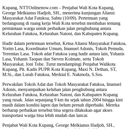
Kupang, NTTOnlinenow.com – Penjabat Wali Kota Kupang,
George Melkianus Hadjoh, SH., menerima kunjungan Aliansi
Masyarakat Adat Fatukoa, Sabtu (10/09). Pertemuan yang
berlangsung di ruang kerja Wali Kota tersebut membahas tentang
permintaan warga untuk perbaikan jalan penghubung antara
Kelurahan Fatukoa, Kelurahan Naioni, dan Kabupaten Kupang.
Hadir dalam pertemuan tersebut, Ketua Aliansi Masyarakat Fatukoa,
Yorim Lasa, Koordinator Umum, Imanuel Adonis, Tokoh Pemuda,
Yeremias Lasa. Tokoh adat Fatukoa yang hadir antara lain, Yohanis
Lasa, Yohanis Taopan dan Steven Kolmate, serta Tokoh
Masyarakat, Joni Tobe. Turut mendampingi Penjabat Walikota
Kupang, Plt. Kadis PUPR Kota Kupang, Maxi N. Dethan, ST,
M.Si., dan Lurah Fatukoa, Merkiul E. Nakmofa, S.Sos.
Perwakilan Tokoh Adat dan Tokoh Masyarakat Fatukoa, Imanuel
Adonis, menyampaikan keluhan jalan penghubung antara
Kelurahan Fatukoa, Kelurahan Naioni, dan Kabupaten Kupang
yang rusak. Jalan sepanjang 9 km itu sejak tahun 2004 hingga kini
masih dalam kondisi lapen dan belum pernah diperbaiki. Mereka
berharap perbaikan tersebut bisa segera dilakukan agar akses
transportasi warga bisa lebih mudah dan lancar.
Penjabat Wali Kota Kupang, George Melkianus Hadjoh, SH.,